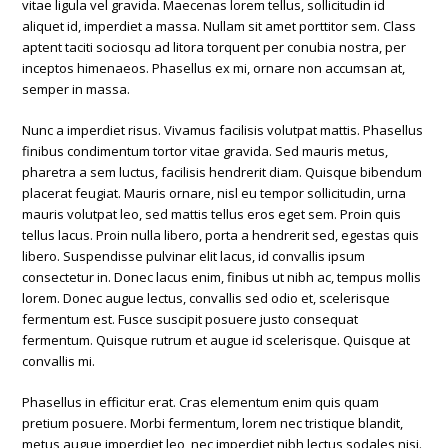
vitae ligula vel gravida. Maecenas lorem tellus, sollicitudin id
aliquet id, imperdiet a massa. Nullam sit amet porttitor sem. Class
aptent taciti sociosqu ad litora torquent per conubia nostra, per
inceptos himenaeos. Phasellus ex mi, ornare non accumsan at,
semper in massa.
Nunc a imperdiet risus. Vivamus facilisis volutpat mattis. Phasellus
finibus condimentum tortor vitae gravida. Sed mauris metus,
pharetra a sem luctus, facilisis hendrerit diam. Quisque bibendum
placerat feugiat. Mauris ornare, nisl eu tempor sollicitudin, urna
mauris volutpat leo, sed mattis tellus eros eget sem. Proin quis
tellus lacus. Proin nulla libero, porta a hendrerit sed, egestas quis
libero. Suspendisse pulvinar elit lacus, id convallis ipsum
consectetur in. Donec lacus enim, finibus ut nibh ac, tempus mollis
lorem. Donec augue lectus, convallis sed odio et, scelerisque
fermentum est. Fusce suscipit posuere justo consequat
fermentum. Quisque rutrum et augue id scelerisque. Quisque at
convallis mi.
Phasellus in efficitur erat. Cras elementum enim quis quam
pretium posuere. Morbi fermentum, lorem nec tristique blandit,
metus augue imperdiet leo, nec imperdiet nibh lectus sodales nisi.