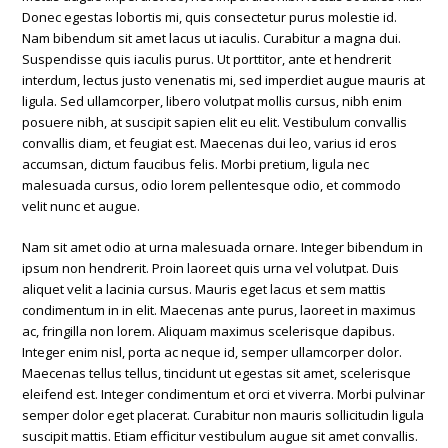
Donec egestas lobortis mi, quis consectetur purus molestie id.
Nam bibendum sit amet lacus ut iaculis. Curabitur a magna dui.
Suspendisse quis iaculis purus. Ut porttitor, ante et hendrerit
interdum, lectus justo venenatis mi, sed imperdiet augue mauris at
ligula. Sed ullamcorper, libero volutpat mollis cursus, nibh enim
posuere nibh, at suscipit sapien elit eu elit. Vestibulum convallis
convallis diam, et feugiat est. Maecenas dui leo, varius id eros
accumsan, dictum faucibus felis. Morbi pretium, ligula nec
malesuada cursus, odio lorem pellentesque odio, et commodo
velit nunc et augue.
Nam sit amet odio at urna malesuada ornare. Integer bibendum in
ipsum non hendrerit. Proin laoreet quis urna vel volutpat. Duis
aliquet velit a lacinia cursus. Mauris eget lacus et sem mattis
condimentum in in elit. Maecenas ante purus, laoreet in maximus
ac, fringilla non lorem. Aliquam maximus scelerisque dapibus.
Integer enim nisl, porta ac neque id, semper ullamcorper dolor.
Maecenas tellus tellus, tincidunt ut egestas sit amet, scelerisque
eleifend est. Integer condimentum et orci et viverra. Morbi pulvinar
semper dolor eget placerat. Curabitur non mauris sollicitudin ligula
suscipit mattis. Etiam efficitur vestibulum augue sit amet convallis.