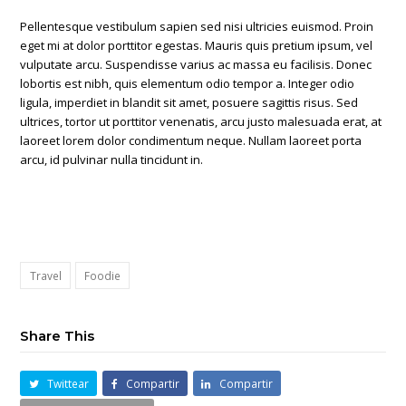
Pellentesque vestibulum sapien sed nisi ultricies euismod. Proin
eget mi at dolor porttitor egestas. Mauris quis pretium ipsum, vel
vulputate arcu. Suspendisse varius ac massa eu facilisis. Donec
lobortis est nibh, quis elementum odio tempor a. Integer odio
ligula, imperdiet in blandit sit amet, posuere sagittis risus. Sed
ultrices, tortor ut porttitor venenatis, arcu justo malesuada erat, at
laoreet lorem dolor condimentum neque. Nullam laoreet porta
arcu, id pulvinar nulla tincidunt in.
Travel
Foodie
Share This
Twittear
Compartir
Compartir